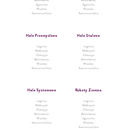
Bolesławiec
Bolesławiec
Zgorzelec
Zgorzelec
Wrocław
Wrocław
Kamienna Góra
Kamienna Góra
Hale Przemysłowe
Hale Stalowe
Legnica
Legnica
Wałbrzych
Wałbrzych
Złotoryja
Złotoryja
Bolesławiec
Bolesławiec
Wrocław
Wrocław
Kamienna Góra
Kamienna Góra
Hale Systemowe
Roboty Ziemne
Legnica
Legnica
Wałbrzych
Wałbrzych
Złotoryja
Złotoryja
Bolesławiec
Bolesławiec
Wrocław
Zgorzelec
Kamienna Góra
Wrocław
Kamienna Góra