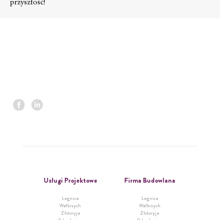
przyszłość!
Usługi Projektowe
Firma Budowlana
Legnica
Legnica
Wałbrzych
Wałbrzych
Złotoryja
Złotoryja